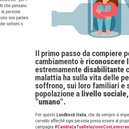
eghi che pensano
o le persone
cono non parlare
 dei sintomi o
Il primo passo da compiere p
cambiamento è
riconoscere l
estremamente
disabilitante
malattia ha sulla vita delle 
soffrono, sui loro familiari e 
popolazione a
livello social
“umano”.
Per questo
Lundbeck Italia
, che da sempre si impe
cervello affinché ogni persona possa essere al propr
campagna
#CambiaLaTuaRelazioneConLemicran