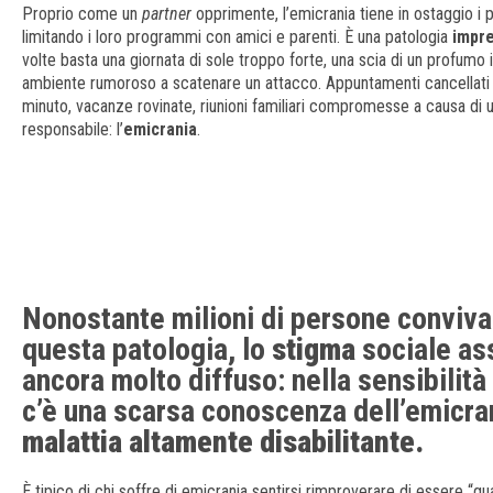
Proprio come un
partner
opprimente, l’emicrania tiene in ostaggio i p
limitando i loro programmi con amici e parenti. È una patologia
impre
volte basta una giornata di sole troppo forte, una scia di un profumo 
ambiente rumoroso a scatenare un attacco. Appuntamenti cancellati a
minuto, vacanze rovinate, riunioni familiari compromesse a causa di u
responsabile: l’
emicrania
.
Nonostante milioni di persone conviv
questa patologia, lo
stigma
sociale as
ancora molto diffuso: nella sensibilit
c’è una scarsa conoscenza dell’emicr
malattia altamente disabilitante.
È tipico di chi soffre di emicrania sentirsi rimproverare di essere “gu