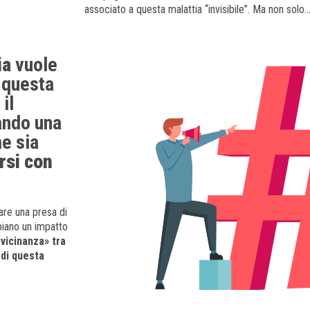
associato a questa malattia “invisibile”. Ma non solo
ia
vuole
 questa
il
ando una
e sia
rsi con
lare una presa di
biano un impatto
«vicinanza» tra
i di questa