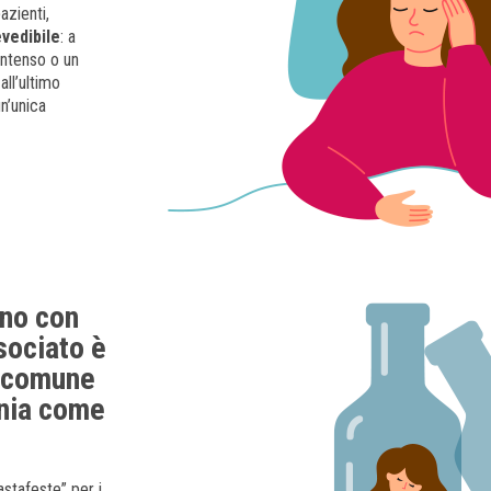
azienti,
vedibile
: a
intenso o un
ll’ultimo
n’unica
ano con
sociato è
à comune
ania come
astafeste” per i