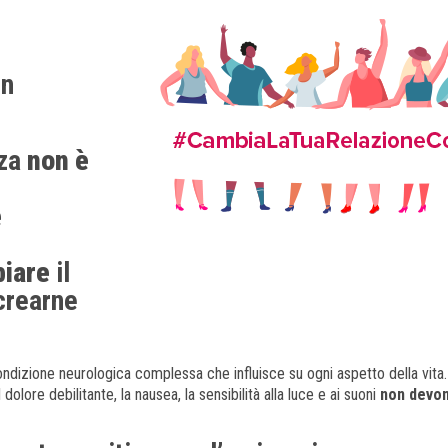
on
nza
non è
e
iare
il
crearne
condizione neurologica complessa che influisce su ogni aspetto della vita
dolore debilitante, la nausea, la sensibilità alla luce e ai suoni
non devon