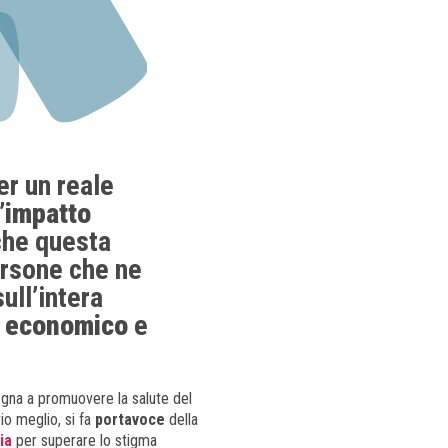
er un reale
’impatto
che questa
persone che ne
sull’intera
e, economico
e
gna a promuovere la salute del
io meglio, si fa
portavoce
della
ia
per superare lo stigma